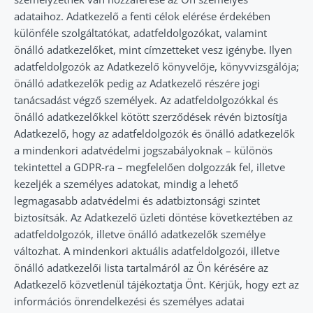
adataihoz. Adatkezelő a fenti célok elérése érdekében
különféle szolgáltatókat, adatfeldolgozókat, valamint
önálló adatkezelőket, mint címzetteket vesz igénybe. Ilyen
adatfeldolgozók az Adatkezelő könyvelője, könyvvizsgálója;
önálló adatkezelők pedig az Adatkezelő részére jogi
tanácsadást végző személyek. Az adatfeldolgozókkal és
önálló adatkezelőkkel kötött szerződések révén biztosítja
Adatkezelő, hogy az adatfeldolgozók és önálló adatkezelők
a mindenkori adatvédelmi jogszabályoknak – különös
tekintettel a GDPR-ra – megfelelően dolgozzák fel, illetve
kezeljék a személyes adatokat, mindig a lehető
legmagasabb adatvédelmi és adatbiztonsági szintet
biztosítsák. Az Adatkezelő üzleti döntése következtében az
adatfeldolgozók, illetve önálló adatkezelők személye
változhat. A mindenkori aktuális adatfeldolgozói, illetve
önálló adatkezelői lista tartalmáról az Ön kérésére az
Adatkezelő közvetlenül tájékoztatja Önt. Kérjük, hogy ezt az
információs önrendelkezési és személyes adatai