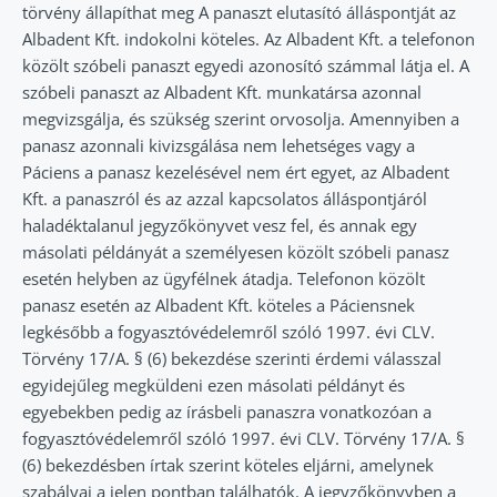
törvény állapíthat meg A panaszt elutasító álláspontját az
Albadent Kft. indokolni köteles. Az Albadent Kft. a telefonon
közölt szóbeli panaszt egyedi azonosító számmal látja el. A
szóbeli panaszt az Albadent Kft. munkatársa azonnal
megvizsgálja, és szükség szerint orvosolja. Amennyiben a
panasz azonnali kivizsgálása nem lehetséges vagy a
Páciens a panasz kezelésével nem ért egyet, az Albadent
Kft. a panaszról és az azzal kapcsolatos álláspontjáról
haladéktalanul jegyzőkönyvet vesz fel, és annak egy
másolati példányát a személyesen közölt szóbeli panasz
esetén helyben az ügyfélnek átadja. Telefonon közölt
panasz esetén az Albadent Kft. köteles a Páciensnek
legkésőbb a fogyasztóvédelemről szóló 1997. évi CLV.
Törvény 17/A. § (6) bekezdése szerinti érdemi válasszal
egyidejűleg megküldeni ezen másolati példányt és
egyebekben pedig az írásbeli panaszra vonatkozóan a
fogyasztóvédelemről szóló 1997. évi CLV. Törvény 17/A. §
(6) bekezdésben írtak szerint köteles eljárni, amelynek
szabályai a jelen pontban találhatók. A jegyzőkönyvben a