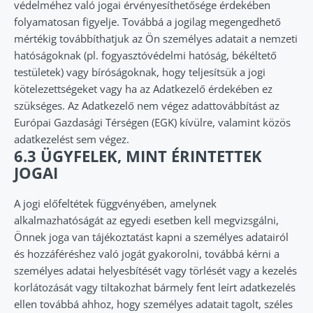
védelméhez való jogai érvényesíthetősége érdekében
folyamatosan figyelje. Továbbá a jogilag megengedhető
mértékig továbbíthatjuk az Ön személyes adatait a nemzeti
hatóságoknak (pl. fogyasztóvédelmi hatóság, békéltető
testületek) vagy bíróságoknak, hogy teljesítsük a jogi
kötelezettségeket vagy ha az Adatkezelő érdekében ez
szükséges. Az Adatkezelő nem végez adattovábbítást az
Európai Gazdasági Térségen (EGK) kívülre, valamint közös
adatkezelést sem végez.
6.3 ÜGYFELEK, MINT ÉRINTETTEK
JOGAI
A jogi előfeltétek függvényében, amelynek
alkalmazhatóságát az egyedi esetben kell megvizsgálni,
Önnek joga van tájékoztatást kapni a személyes adatairól
és hozzáféréshez való jogát gyakorolni, továbbá kérni a
személyes adatai helyesbítését vagy törlését vagy a kezelés
korlátozását vagy tiltakozhat bármely fent leírt adatkezelés
ellen továbbá ahhoz, hogy személyes adatait tagolt, széles