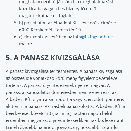
meghatalmazott útján jár el, a meghatalmazást
közokiratba vagy teljes bizonyító erejű
magánokiratba kell foglalni.
b) postai úton az Albadent Kft. levelezési címére:
6000 Kecskemét, Temes tér 10.
c) elektronikus levélben az
info@fixfogsor.hu
e-
mailre.
5. A PANASZ KIVIZSGÁLÁSA
A panasz kivizsgálása térítésmentes. A panasz kivizsgálása
az összes ide vonatkozó körülmény figyelembevételével
történik. A panasz ügyintézésének nyelve magyar. A
panasszal kapcsolatos döntésekben nem vehet részt az
Albadent Kft. olyan alkalmazottja vagy szerződött partnere,
akit érint a panasz. Az írásbeli panaszokat az Albadent Kft. a
beérkezését követő 30 (harminc) naptári napon belül
érdemben megválaszolja és intézkedik annak közlése iránt.
Ennél rövidebb határidőt jogszabály, hosszabb határidőt