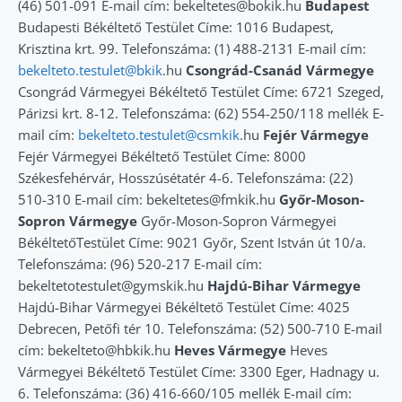
(46) 501-091 E-mail cím: bekeltetes@bokik.hu
Budapest
Budapesti Békéltető Testület Címe: 1016 Budapest,
Krisztina krt. 99. Telefonszáma: (1) 488-2131 E-mail cím:
bekelteto.testulet@bkik
.hu
Csongrád-Csanád Vármegye
Csongrád Vármegyei Békéltető Testület Címe: 6721 Szeged,
Párizsi krt. 8-12. Telefonszáma: (62) 554-250/118 mellék E-
mail cím:
bekelteto.testulet@csmkik
.hu
Fejér Vármegye
Fejér Vármegyei Békéltető Testület Címe: 8000
Székesfehérvár, Hosszúsétatér 4-6. Telefonszáma: (22)
510-310 E-mail cím: bekeltetes@fmkik.hu
Győr-Moson-
Sopron Vármegye
Győr-Moson-Sopron Vármegyei
BékéltetőTestület Címe: 9021 Győr, Szent István út 10/a.
Telefonszáma: (96) 520-217 E-mail cím:
bekeltetotestulet@gymskik.hu
Hajdú-Bihar Vármegye
Hajdú-Bihar Vármegyei Békéltető Testület Címe: 4025
Debrecen, Petőfi tér 10. Telefonszáma: (52) 500-710 E-mail
cím: bekelteto@hbkik.hu
Heves Vármegye
Heves
Vármegyei Békéltető Testület Címe: 3300 Eger, Hadnagy u.
6. Telefonszáma: (36) 416-660/105 mellék E-mail cím: