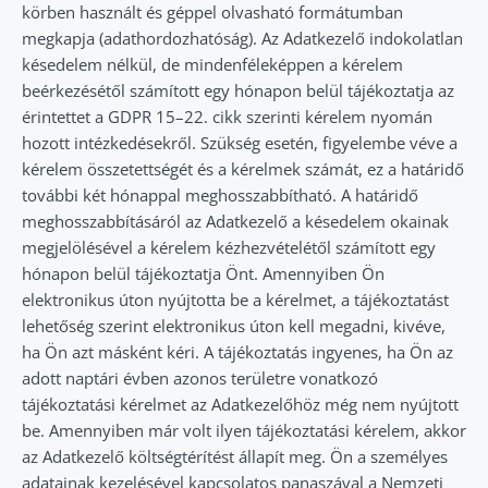
körben használt és géppel olvasható formátumban
megkapja (adathordozhatóság). Az Adatkezelő indokolatlan
késedelem nélkül, de mindenféleképpen a kérelem
beérkezésétől számított egy hónapon belül tájékoztatja az
érintettet a GDPR 15–22. cikk szerinti kérelem nyomán
hozott intézkedésekről. Szükség esetén, figyelembe véve a
kérelem összetettségét és a kérelmek számát, ez a határidő
további két hónappal meghosszabbítható. A határidő
meghosszabbításáról az Adatkezelő a késedelem okainak
megjelölésével a kérelem kézhezvételétől számított egy
hónapon belül tájékoztatja Önt. Amennyiben Ön
elektronikus úton nyújtotta be a kérelmet, a tájékoztatást
lehetőség szerint elektronikus úton kell megadni, kivéve,
ha Ön azt másként kéri. A tájékoztatás ingyenes, ha Ön az
adott naptári évben azonos területre vonatkozó
tájékoztatási kérelmet az Adatkezelőhöz még nem nyújtott
be. Amennyiben már volt ilyen tájékoztatási kérelem, akkor
az Adatkezelő költségtérítést állapít meg. Ön a személyes
adatainak kezelésével kapcsolatos panaszával a Nemzeti