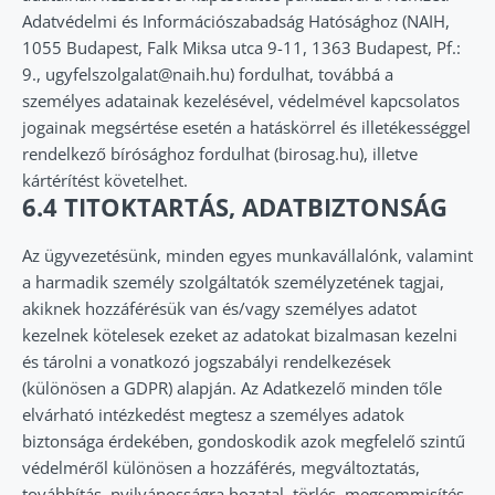
Adatvédelmi és Információszabadság Hatósághoz (NAIH,
1055 Budapest, Falk Miksa utca 9-11, 1363 Budapest, Pf.:
9., ugyfelszolgalat@naih.hu) fordulhat, továbbá a
személyes adatainak kezelésével, védelmével kapcsolatos
jogainak megsértése esetén a hatáskörrel és illetékességgel
rendelkező bírósághoz fordulhat (birosag.hu), illetve
kártérítést követelhet.
6.4 TITOKTARTÁS, ADATBIZTONSÁG
Az ügyvezetésünk, minden egyes munkavállalónk, valamint
a harmadik személy szolgáltatók személyzetének tagjai,
akiknek hozzáférésük van és/vagy személyes adatot
kezelnek kötelesek ezeket az adatokat bizalmasan kezelni
és tárolni a vonatkozó jogszabályi rendelkezések
(különösen a GDPR) alapján. Az Adatkezelő minden tőle
elvárható intézkedést megtesz a személyes adatok
biztonsága érdekében, gondoskodik azok megfelelő szintű
védelméről különösen a hozzáférés, megváltoztatás,
továbbítás, nyilvánosságra hozatal, törlés, megsemmisítés,