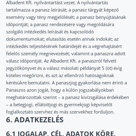
Albadent Kft. nyilvántartást vezet. A nyilvántartás
tartalmazza a panasz leírását; a panasz tárgyát képező
esemény vagy tény megjelölését; a panasz benyújtásának
időpontját; a panasz rendezésére vagy megoldására
szolgáló intézkedés leírását és kapcsolódó
dokumentumokat; elutasítás esetén annak indokát; az
intézkedés teljesítésének határidejét és a végrehajtásért
felelős személy megnevezését; valamint a panaszra adott
válasz időpontját. Az Albadent Kft. a panaszról felvett
jegyzőkönyvet és a válasz másolati példányát 5 (öt) évig
köteles megőrizni, és azt az ellenőrző hatóságoknak
kérésükre bemutatni. A panaszjog gyakorlása nem érinti a
Panaszos azon jogát, hogy a külön jogszabályokban
meghatározottak szerint – a panasz kivizsgálása érdekében
– a betegjogi, ellátottjogi és gyermekjogi képviselőt
foglalkoztató szervhez és más szervekhez forduljon.
6. ADATKEZELÉS
6.1 JOGALAP, CÉL, ADATOK KÖRE,