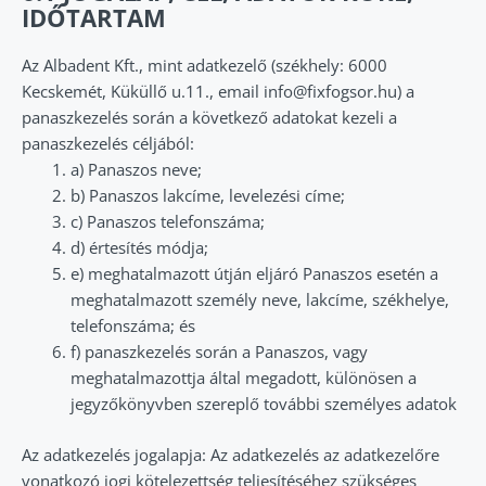
IDŐTARTAM
Az Albadent Kft., mint adatkezelő (székhely: 6000
Kecskemét, Küküllő u.11., email info@fixfogsor.hu) a
panaszkezelés során a következő adatokat kezeli a
panaszkezelés céljából:
a) Panaszos neve;
b) Panaszos lakcíme, levelezési címe;
c) Panaszos telefonszáma;
d) értesítés módja;
e) meghatalmazott útján eljáró Panaszos esetén a
meghatalmazott személy neve, lakcíme, székhelye,
telefonszáma; és
f) panaszkezelés során a Panaszos, vagy
meghatalmazottja által megadott, különösen a
jegyzőkönyvben szereplő további személyes adatok
Az adatkezelés jogalapja: Az adatkezelés az adatkezelőre
vonatkozó jogi kötelezettség teljesítéséhez szükséges