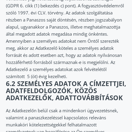
(GDPR 6. cikk (1) bekezdés c) pont). A fogyasztóvédelemről
szóló 1997. évi CLV. törvény. Az adatok szolgáltatása
részben a Panaszos saját döntésén, részben jogszabályon
alapul, ugyanakkor a Panaszos, illetve meghatalmazottja
által megadott adatok megadása mindig önkéntes.
Amennyiben a személyes adatokat nem Öntől szerezték
meg, akkor az Adatkezelő köteles a személyes adatok
forrását és adott esetben azt, hogy az adatok nyilvánosan
hozzáférhető forrásból származnak-e is megjelölni. Az
Adatkezelő a személyes adatokat azok felvételétől
számított 5 (öt) évig kezelheti.
6.2 SZEMÉLYES ADATOK A CÍMZETTJEI,
ADATFELDOLGOZÓK, KÖZÖS
ADATKEZELŐK, ADATTOVÁBBÍTÁSOK
Az Adatkezelőn belül csak a mindenkori ügyvezetésnek,
valamint a panaszkezeléssel kapcsolatos releváns
munkaköri kötelezettségekkel felhatalmazott
személyzetnek van hozzáférése az Ön személyes