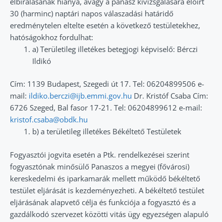
elbírálásának hiánya, avagy a panasz kivizsgálására előírt
30 (harminc) naptári napos válaszadási határidő
eredménytelen eltelte esetén a következő testületekhez,
hatóságokhoz fordulhat:
a) Területileg illetékes betegjogi képviselő: Bérczi
Ildikó
Cím: 1139 Budapest, Szegedi út 17. Tel: 06204899506 e-
mail:
ildiko.berczi@ijb.emmi.gov.hu
Dr. Kristóf Csaba Cím:
6726 Szeged, Bal fasor 17-21. Tel: 06204899612 e-mail:
kristof.csaba@obdk.hu
b) a területileg illetékes Békéltető Testületek
Fogyasztói jogvita esetén a Ptk. rendelkezései szerint
fogyasztónak minősülő Panaszos a megyei (fővárosi)
kereskedelmi és iparkamarák mellett működő békéltető
testület eljárását is kezdeményezheti. A békéltető testület
eljárásának alapvető célja és funkciója a fogyasztó és a
gazdálkodó szervezet közötti vitás ügy egyezségen alapuló