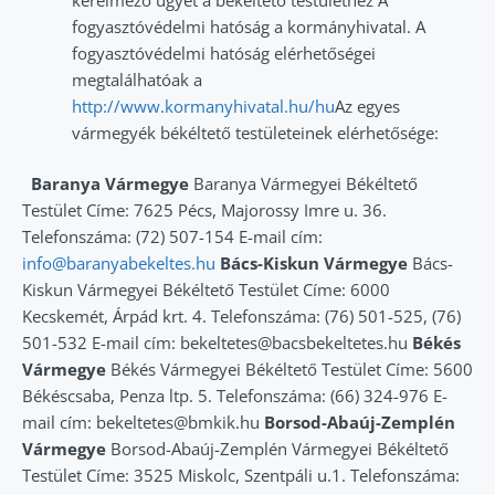
fogyasztóvédelmi hatóság a kormányhivatal. A
fogyasztóvédelmi hatóság elérhetőségei
megtalálhatóak a
http://www.kormanyhivatal.hu/hu
Az egyes
vármegyék békéltető testületeinek elérhetősége:
Baranya Vármegye
Baranya Vármegyei Békéltető
Testület Címe: 7625 Pécs, Majorossy Imre u. 36.
Telefonszáma: (72) 507-154 E-mail cím:
info@baranyabekeltes.hu
Bács-Kiskun Vármegye
Bács-
Kiskun Vármegyei Békéltető Testület Címe: 6000
Kecskemét, Árpád krt. 4. Telefonszáma: (76) 501-525, (76)
501-532 E-mail cím: bekeltetes@bacsbekeltetes.hu
Békés
Vármegye
Békés Vármegyei Békéltető Testület Címe: 5600
Békéscsaba, Penza ltp. 5. Telefonszáma: (66) 324-976 E-
mail cím: bekeltetes@bmkik.hu
Borsod-Abaúj-Zemplén
Vármegye
Borsod-Abaúj-Zemplén Vármegyei Békéltető
Testület Címe: 3525 Miskolc, Szentpáli u.1. Telefonszáma: