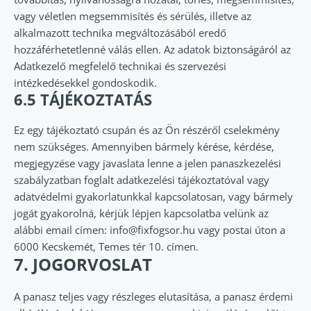
vagy véletlen megsemmisítés és sérülés, illetve az
alkalmazott technika megváltozásából eredő
hozzáférhetetlenné válás ellen. Az adatok biztonságáról az
Adatkezelő megfelelő technikai és szervezési
intézkedésekkel gondoskodik.
6.5 TÁJÉKOZTATÁS
Ez egy tájékoztató csupán és az Ön részéről cselekmény
nem szükséges. Amennyiben bármely kérése, kérdése,
megjegyzése vagy javaslata lenne a jelen panaszkezelési
szabályzatban foglalt adatkezelési tájékoztatóval vagy
adatvédelmi gyakorlatunkkal kapcsolatosan, vagy bármely
jogát gyakorolná, kérjük lépjen kapcsolatba velünk az
alábbi email címen: info@fixfogsor.hu vagy postai úton a
6000 Kecskemét, Temes tér 10. címen.
7. JOGORVOSLAT
A panasz teljes vagy részleges elutasítása, a panasz érdemi