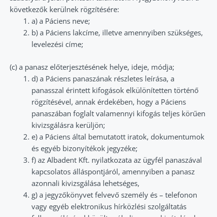
következők kerülnek rögzítésére:
a) a Páciens neve;
b) a Páciens lakcíme, illetve amennyiben szükséges,
levelezési címe;
(c) a panasz előterjesztésének helye, ideje, módja;
d) a Páciens panaszának részletes leírása, a
panasszal érintett kifogások elkülönítetten történő
rögzítésével, annak érdekében, hogy a Páciens
panaszában foglalt valamennyi kifogás teljes körűen
kivizsgálásra kerüljön;
e) a Páciens által bemutatott iratok, dokumentumok
és egyéb bizonyítékok jegyzéke;
f) az Albadent Kft. nyilatkozata az ügyfél panaszával
kapcsolatos álláspontjáról, amennyiben a panasz
azonnali kivizsgálása lehetséges,
g) a jegyzőkönyvet felvevő személy és – telefonon
vagy egyéb elektronikus hírközlési szolgáltatás