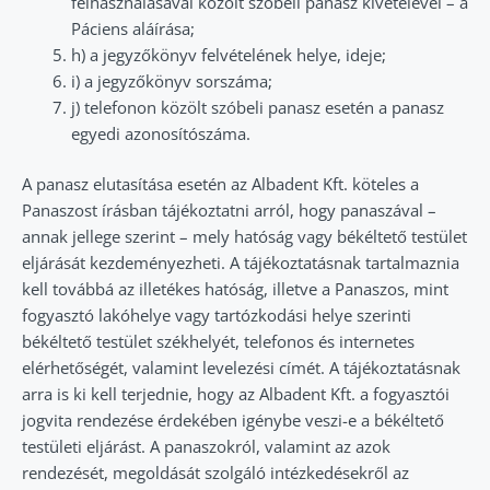
felhasználásával közölt szóbeli panasz kivételével – a
Páciens aláírása;
h) a jegyzőkönyv felvételének helye, ideje;
i) a jegyzőkönyv sorszáma;
j) telefonon közölt szóbeli panasz esetén a panasz
egyedi azonosítószáma.
A panasz elutasítása esetén az Albadent Kft. köteles a
Panaszost írásban tájékoztatni arról, hogy panaszával –
annak jellege szerint – mely hatóság vagy békéltető testület
eljárását kezdeményezheti. A tájékoztatásnak tartalmaznia
kell továbbá az illetékes hatóság, illetve a Panaszos, mint
fogyasztó lakóhelye vagy tartózkodási helye szerinti
békéltető testület székhelyét, telefonos és internetes
elérhetőségét, valamint levelezési címét. A tájékoztatásnak
arra is ki kell terjednie, hogy az Albadent Kft. a fogyasztói
jogvita rendezése érdekében igénybe veszi-e a békéltető
testületi eljárást. A panaszokról, valamint az azok
rendezését, megoldását szolgáló intézkedésekről az