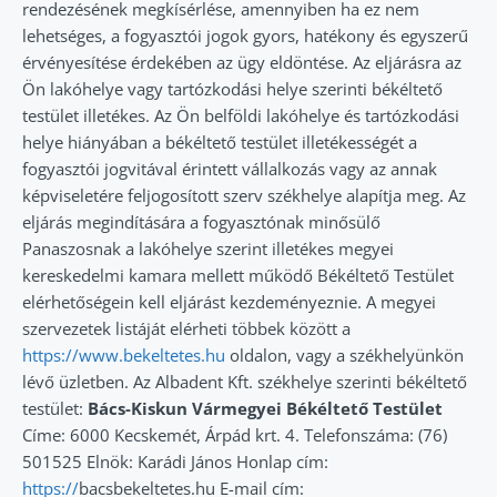
rendezésének megkísérlése, amennyiben ha ez nem
lehetséges, a fogyasztói jogok gyors, hatékony és egyszerű
érvényesítése érdekében az ügy eldöntése. Az eljárásra az
Ön lakóhelye vagy tartózkodási helye szerinti békéltető
testület illetékes. Az Ön belföldi lakóhelye és tartózkodási
helye hiányában a békéltető testület illetékességét a
fogyasztói jogvitával érintett vállalkozás vagy az annak
képviseletére feljogosított szerv székhelye alapítja meg. Az
eljárás megindítására a fogyasztónak minősülő
Panaszosnak a lakóhelye szerint illetékes megyei
kereskedelmi kamara mellett működő Békéltető Testület
elérhetőségein kell eljárást kezdeményeznie. A megyei
szervezetek listáját elérheti többek között a
https://www.bekeltetes.hu
oldalon, vagy a székhelyünkön
lévő üzletben. Az Albadent Kft. székhelye szerinti békéltető
testület:
Bács-Kiskun Vármegyei Békéltető Testület
Címe: 6000 Kecskemét, Árpád krt. 4. Telefonszáma: (76)
501525 Elnök: Karádi János Honlap cím:
https://
bacsbekeltetes.hu E-mail cím: