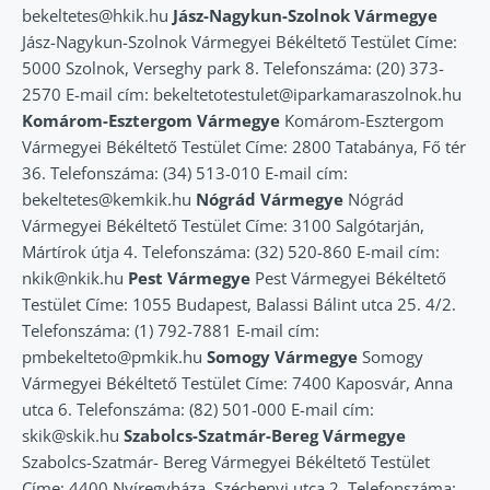
bekeltetes@hkik.hu
Jász-Nagykun-Szolnok Vármegye
Jász-Nagykun-Szolnok Vármegyei Békéltető Testület Címe:
5000 Szolnok, Verseghy park 8. Telefonszáma: (20) 373-
2570 E-mail cím: bekeltetotestulet@iparkamaraszolnok.hu
Komárom-Esztergom Vármegye
Komárom-Esztergom
Vármegyei Békéltető Testület Címe: 2800 Tatabánya, Fő tér
36. Telefonszáma: (34) 513-010 E-mail cím:
bekeltetes@kemkik.hu
Nógrád Vármegye
Nógrád
Vármegyei Békéltető Testület Címe: 3100 Salgótarján,
Mártírok útja 4. Telefonszáma: (32) 520-860 E-mail cím:
nkik@nkik.hu
Pest Vármegye
Pest Vármegyei Békéltető
Testület Címe: 1055 Budapest, Balassi Bálint utca 25. 4/2.
Telefonszáma: (1) 792-7881 E-mail cím:
pmbekelteto@pmkik.hu
Somogy Vármegye
Somogy
Vármegyei Békéltető Testület Címe: 7400 Kaposvár, Anna
utca 6. Telefonszáma: (82) 501-000 E-mail cím:
skik@skik.hu
Szabolcs-Szatmár-Bereg Vármegye
Szabolcs-Szatmár- Bereg Vármegyei Békéltető Testület
Címe: 4400 Nyíregyháza, Széchenyi utca 2. Telefonszáma: