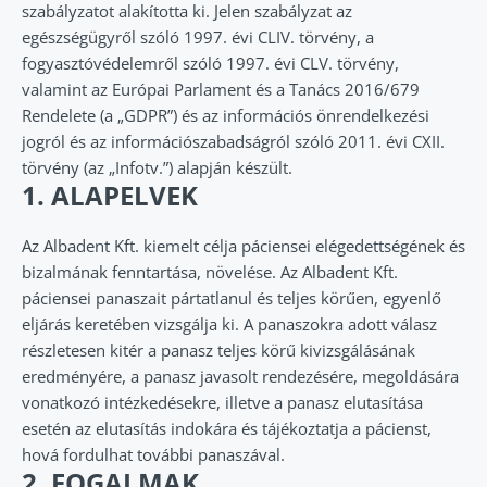
szabályzatot alakította ki. Jelen szabályzat az
egészségügyről szóló 1997. évi CLIV. törvény, a
fogyasztóvédelemről szóló 1997. évi CLV. törvény,
valamint az Európai Parlament és a Tanács 2016/679
Rendelete (a „GDPR”) és az információs önrendelkezési
jogról és az információszabadságról szóló 2011. évi CXII.
törvény (az „Infotv.”) alapján készült.
1. ALAPELVEK
Az Albadent Kft. kiemelt célja páciensei elégedettségének és
bizalmának fenntartása, növelése. Az Albadent Kft.
páciensei panaszait pártatlanul és teljes körűen, egyenlő
eljárás keretében vizsgálja ki. A panaszokra adott válasz
részletesen kitér a panasz teljes körű kivizsgálásának
eredményére, a panasz javasolt rendezésére, megoldására
vonatkozó intézkedésekre, illetve a panasz elutasítása
esetén az elutasítás indokára és tájékoztatja a pácienst,
hová fordulhat további panaszával.
2. FOGALMAK