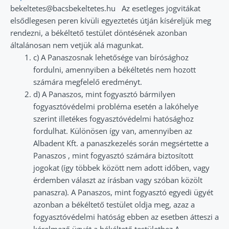
bekeltetes@bacsbekeltetes.hu Az esetleges jogvitákat
elsődlegesen peren kívüli egyeztetés útján kíséreljük meg
rendezni, a békéltető testület döntésének azonban
általánosan nem vetjük alá magunkat.
c) A Panaszosnak lehetősége van bírósághoz
fordulni, amennyiben a békéltetés nem hozott
számára megfelelő eredményt.
d) A Panaszos, mint fogyasztó bármilyen
fogyasztóvédelmi probléma esetén a lakóhelye
szerint illetékes fogyasztóvédelmi hatósághoz
fordulhat. Különösen így van, amennyiben az
Albadent Kft. a panaszkezelés során megsértette a
Panaszos , mint fogyasztó számára biztosított
jogokat (így többek között nem adott időben, vagy
érdemben választ az írásban vagy szóban közölt
panaszra). A Panaszos, mint fogyasztó egyedi ügyét
azonban a békéltető testület oldja meg, azaz a
fogyasztóvédelmi hatóság ebben az esetben átteszi a
kérelmező ügyét a békéltető testülethez A