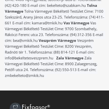
(42) 420-180 E-mail cím: bekelteto@szabkam.hu
Tolna
Vármegye
Tolna Vármegyei Békéltető Testület Címe: 7100
Szekszárd, Arany János utca 23-25. Telefonszáma: (74) 411-
661 E-mail cím: kamara@tmkik.hu
Vas Vármegye
Vas
Vármegyei Békéltető Testület Címe: 9700 Szombathely,
Rákóczi Ferenc utca 23. Telefonszáma: (94) 312-356 E-mail
cím: bea@vmkik.hu
Veszprém Vármegye
Veszprém
Vármegyei Békéltető Testület Címe: 8200 Veszprém,
Radnóti tér 1. Telefonszáma: (88) 814-121 E-mail cím:
info@bekeltetesveszprem.hu
Zala Vármegye
Zala
Vármegyei Békéltető Testület Címe: 8900 Zalaegerszeg,
Petőfi utca 24. Telefonszáma: (92) 550-513 E-mail cím:
zmbekelteto@zmkik.hu