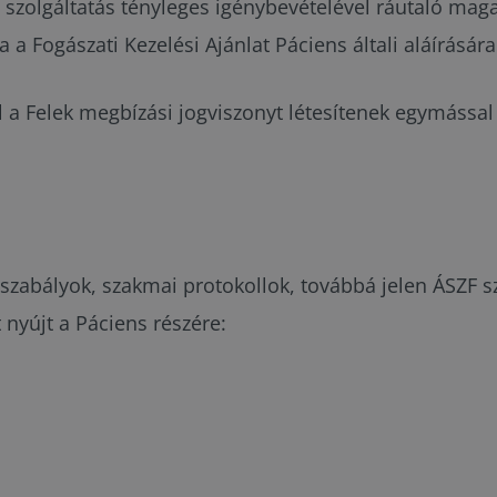
 szolgáltatás tényleges igénybevételével ráutaló magat
 ha a Fogászati Kezelési Ajánlat Páciens általi aláírásá
 a Felek megbízási jogviszonyt létesítenek egymással 
szabályok, szakmai protokollok, továbbá jelen ÁSZF szer
 nyújt a Páciens részére: