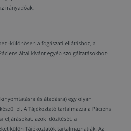
az irányadóak.
hez -különösen a fogászati ellátáshoz, a
áciens által kívánt egyéb szolgáltatásokhoz-
l kinyomtatásra és átadásra) egy olyan
észül el. A Tájékoztató tartalmazza a Páciens
i eljárásokat, azok időzítését, a
ket külön Tájékoztatók tartalmazhatják. Az