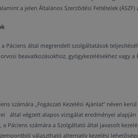
amint a jelen Általános Szerződési Feltételek (ÁSZF) 
ok
a Páciens által megrendelt szolgáltatások teljesítésé
 orvosi beavatkozásokhoz, gyógykezelésekhez vagy a P
.
iens számára „Fogászati Kezelési Ajánlat” néven kerü
által végzett alapos vizsgálat eredményei alapján k
 a Páciens számára a Szolgáltató által javasolt kezelés
zempontból választható alternatív kezelési lehetősége