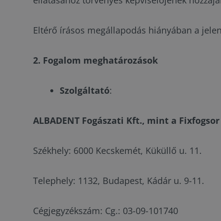
ellátásához törvényes képviselőjének hozzájá
Eltérő írásos megállapodás hiányában a jelen 
2. Fogalom meghatározások
Szolgáltató
:
ALBADENT Fogászati Kft., mint a Fixfogso
Székhely: 6000 Kecskemét, Küküllő u. 11.
Telephely: 1132, Budapest, Kádár u. 9-11.
Cégjegyzékszám: Cg.: 03-09-101740