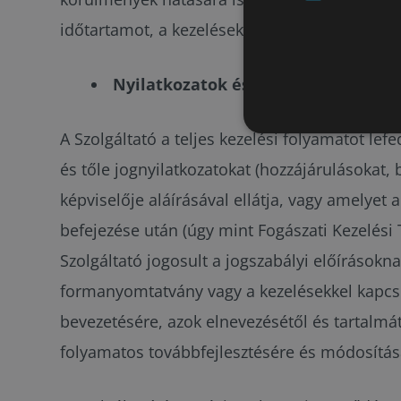
időtartamot, a kezelések számát és a költségek
Nyilatkozatok és tájékoztatók
A Szolgáltató a teljes kezelési folyamatot le
és tőle jognyilatkozatokat (hozzájárulásokat,
képviselője aláírásával ellátja, vagy amelyet
befejezése után (úgy mint Fogászati Kezelési 
Szolgáltató jogosult a jogszabályi előírások
formanyomtatvány vagy a kezelésekkel kapcso
bevezetésére, azok elnevezésétől és tartalmát
folyamatos továbbfejlesztésére és módosítás