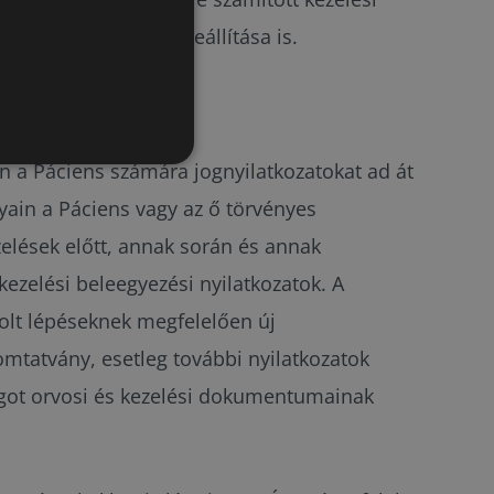
gesztése vagy akár leállítása is.
en a Páciens számára jognyilatkozatokat ad át
nyain a Páciens vagy az ő törvényes
zelések előtt, annak során és annak
kezelési beleegyezési nyilatkozatok. A
olt lépéseknek megfelelően új
mtatvány, esetleg további nyilatkozatok
 jogot orvosi és kezelési dokumentumainak