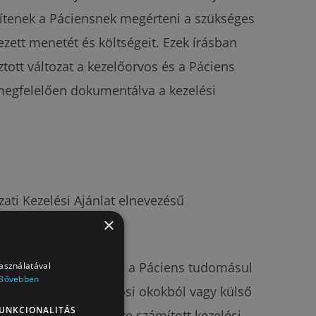
egítenek a Páciensnek megérteni a szükséges
ezett menetét és költségeit. Ezek írásban
tott változat a kezelőorvos és a Páciens
a megfelelően dokumentálva a kezelési
zati Kezelési Ajánlat elnevezésű
×
ljes körű lehessen, de a Páciens tudomásul
használatával
Bővebben
már menet közben, orvosi okokból vagy külső
UNKCIONALITÁS
olyásolhatják az előre számított kezelési