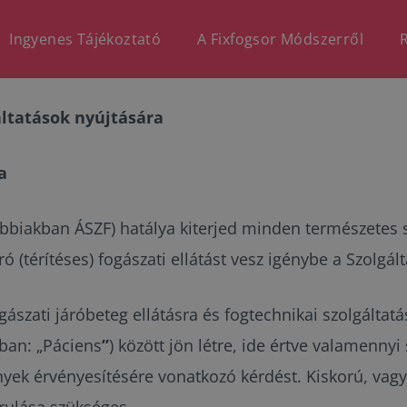
Ingyenes Tájékoztató
A Fixfogsor Módszerről
áltatások nyújtására
a
vábbiakban ÁSZF) hatálya kiterjed minden természetes 
 (térítéses) fogászati ellátást vesz igénybe a Szolgált
gászati járóbeteg ellátásra és fogtechnikai szolgálta
kban: „Páciens
”
) között jön létre, ide értve valamennyi 
nyek érvényesítésére vonatkozó kérdést. Kiskorú, va