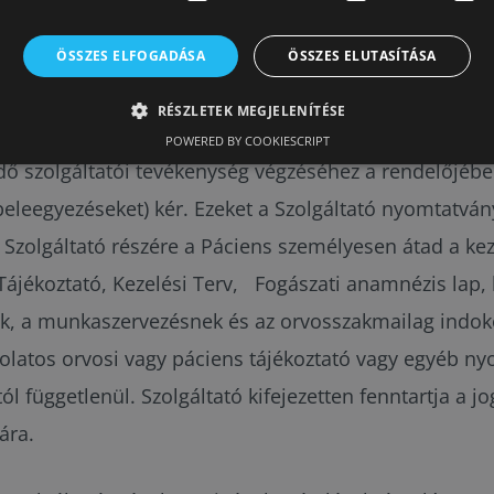
et is. Orvosi okokból indokolt lehet a kezelések felfüg
ÖSSZES ELFOGADÁSA
ÖSSZES ELUTASÍTÁSA
RÉSZLETEK MEGJELENÍTÉSE
POWERED BY COOKIESCRIPT
fedő szolgáltatói tevékenység végzéséhez a rendelőjéb
 beleegyezéseket) kér. Ezeket a Szolgáltató nyomtatvá
 a Szolgáltató részére a Páciens személyesen átad a ke
Tájékoztató, Kezelési Terv, Fogászati anamnézis lap, 
nak, a munkaszervezésnek és az orvosszakmailag indok
latos orvosi vagy páciens tájékoztató vagy egyéb nyo
ól függetlenül. Szolgáltató kifejezetten fenntartja a
ára.