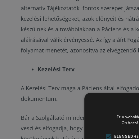
alternatív Tájékoztatók fontos szerepet játs
kezelési lehetőségeket, azok előnyeit és hátrá
készülnek és a továbbiakban a Páciens és a ke
aláírásával válik érvényessé. Az így aláírt F
folyamat menetét, azonosítva az elvégzendő b
Kezelési Terv
A Kezelési Terv maga a Páciens által elfogadot
dokumentum.
Bár a Szolgáltató mindent megtesz annak érd
Ez a webolda
Ön hozzáj
veszi és elfogadja, hogy az csak tájékoztató 
ELENGEDHE
körülmények hatására is kikerülhetetlen és s