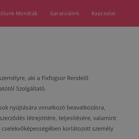
Rólunk Mondták
Garanciáink
Kapcsolat
személyre, aki a Fixfogsor Rendelő
atótól Szolgáltató.
tások nyújtására vonatkozó beavatkozásra,
szerződés létrejöttére, teljesítésére, valamint
gy cselekvőképességében korlátozott személy