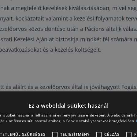
zanak a megfelelő kezelések kiválasztásában, mivel s
nyait, kockázatait valamint a kezelési folyamatok terv
zelőorvos közös döntése után a Páciens által kiválasz
ogászati Kezelési Ajánlat biztosítja mindkét fél számár
eavatkozásokat és a kezelés költségeit.
t és aláírt és a kezelőorvos által is jóváhagyott Fogás
Ez a weboldal sütiket használ
ekében, hogy a Fogászati Kezelés Terv végleges és te
l sütiket használ a felhasználói élmény javítása érdekében. A weboldalunk 
árul az összes süti használatához, a Cookie szabályzatunknak megfelelően.
jellegű lehet. A tervezett kezelések elvégzése során, 
TETLENÜL SZÜKSÉGES
TELJESÍTMÉNY
CÉLZÁS
F
zükséges változások adódhatnak. Ezek a változások bef