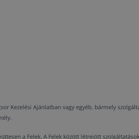
ogsor Kezelési Ajánlatban vagy egyéb, bármely szolgá
mély.
üttesen a Felek. A Felek között létrejött szolgáltatás