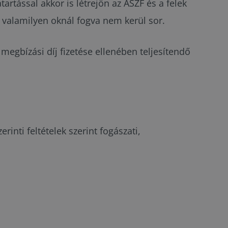
artással akkor is létrejön az ÁSZF és a felek
ra valamilyen oknál fogva nem kerül sor.
megbízási díj fizetése ellenében teljesítendő
inti feltételek szerint fogászati,